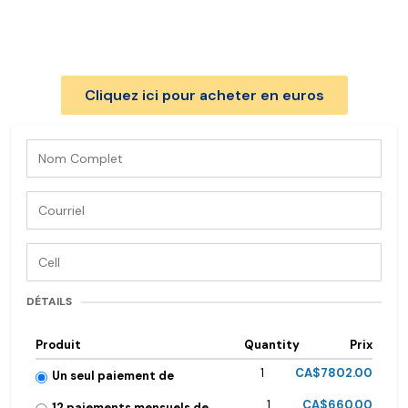
Cliquez ici pour acheter en euros
DÉTAILS
Produit
Quantity
Prix
1
CA$7802.00
Un seul paiement de
1
CA$660.00
12 paiements mensuels de